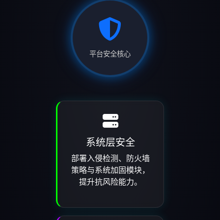
平台安全核心
系统层安全
部署入侵检测、防火墙
策略与系统加固模块，
提升抗风险能力。