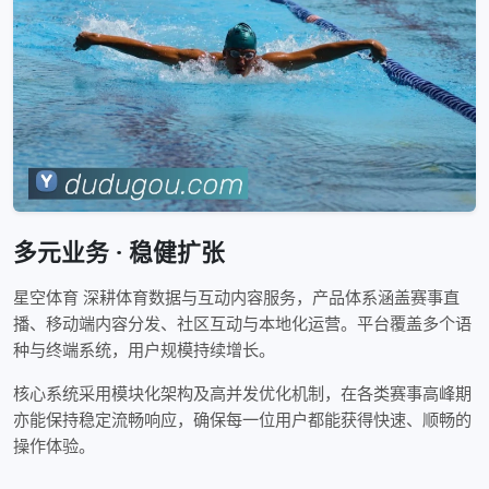
多元业务 · 稳健扩张
星空体育 深耕体育数据与互动内容服务，产品体系涵盖赛事直
播、移动端内容分发、社区互动与本地化运营。平台覆盖多个语
种与终端系统，用户规模持续增长。
核心系统采用模块化架构及高并发优化机制，在各类赛事高峰期
亦能保持稳定流畅响应，确保每一位用户都能获得快速、顺畅的
操作体验。